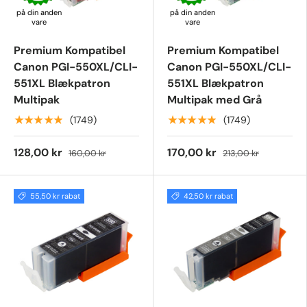
på din anden
på din anden
vare
vare
Premium Kompatibel
Premium Kompatibel
Canon PGI-550XL/CLI-
Canon PGI-550XL/CLI-
551XL Blækpatron
551XL Blækpatron
Multipak
Multipak med Grå
★★★★★
★★★★★
(1749)
(1749)
128,00 kr
170,00 kr
160,00 kr
213,00 kr
55,50 kr rabat
42,50 kr rabat